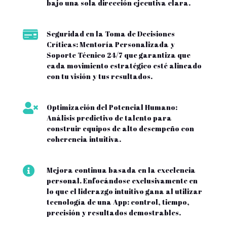
bajo una sola dirección ejecutiva clara.

Seguridad en la Toma de Decisiones
Críticas: Mentoría Personalizada y
Soporte Técnico 24/7 que garantiza que
cada movimiento estratégico esté alineado
con tu visión y tus resultados.

Optimización del Potencial Humano:
Análisis predictivo de talento para
construir equipos de alto desempeño con
coherencia intuitiva.

Mejora continua basada en la excelencia
personal. Enfocándose exclusivamente en
lo que el liderazgo intuitivo gana al utilizar
tecnología de una App: control, tiempo,
precisión y resultados demostrables.