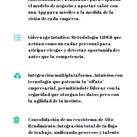
el modelo de negocio y aportar valor con
una App para móviles a la medida de la
visión de cada empresa.

Liderazgo Intuitivo: Metodología LIDER que
actúan como un radar personal para
aticipar riesgos y detectar oportunidades
antes que la competencia.

Integración multiplataforma. Intuición con
tecnología que potencia tu "olfato"
empresarial, permitiéndote liderar con la
seguridad que otorgan los datos pero con
la agilidad de tu instinto.

Consolidación de un ecosistema de Alto
Rendimiento: Integración total de tu flujo
de trabajo, unificando procesos y talento