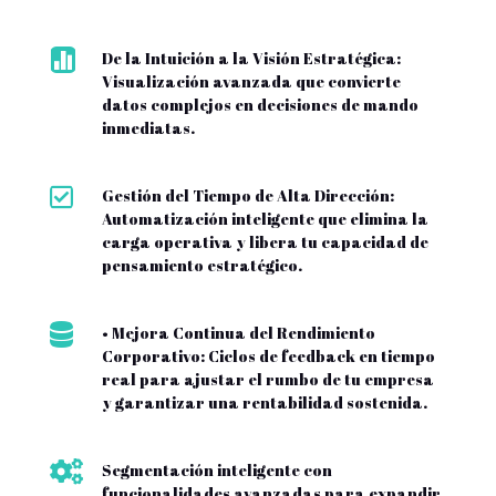

De la Intuición a la Visión Estratégica:
Visualización avanzada que convierte
datos complejos en decisiones de mando
inmediatas.

Gestión del Tiempo de Alta Dirección:
Automatización inteligente que elimina la
carga operativa y libera tu capacidad de
pensamiento estratégico.

• Mejora Continua del Rendimiento
Corporativo: Ciclos de feedback en tiempo
real para ajustar el rumbo de tu empresa
y garantizar una rentabilidad sostenida.

Segmentación inteligente con
funcionalidades avanzadas para expandir